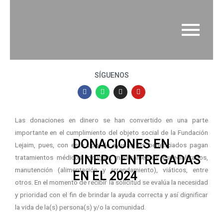
SÍGUENOS
Las donaciones en dinero se han convertido en una parte
importante en el cumplimiento del objeto social de la Fundación
DONACIONES EN
Lejaim, pues, con este tipo de ayudas los beneficiados pagan
DINERO ENTREGADAS
tratamientos médicos, cirugías, medicamentos especializados,
manutención (alimentación y arrendamiento), viáticos, entre
EN EL 2024
otros. En el momento de recibir la solicitud se evalúa la necesidad
y prioridad con el fin de brindar la ayuda correcta y así dignificar
la vida de la(s) persona(s) y/o la comunidad.