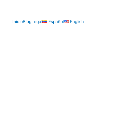
Inicio
Blog
Legal
Español
English
FUNDACION LEJAIM - ONG
VIDA PAR LA VIDA
Dependemos 100% de nuestros benefactores, por
ello, te invitamos a que te sumes a nuestra causa,
ya que un acto generoso por pequeño que sea vale
más que cualquier buena intensión que en simple
intensión se queda. Ayúdanos a dignificar y mejorar
vidas.