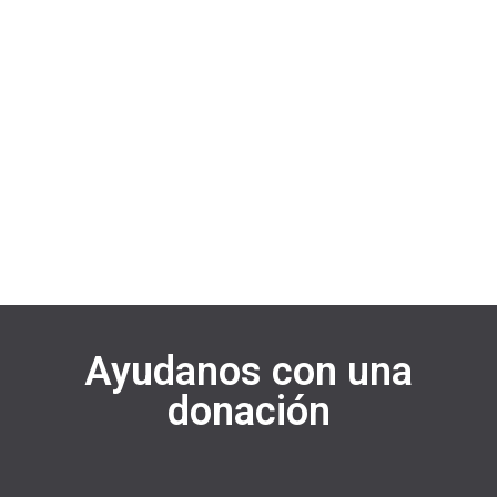
febrero 28, 2022
/
No Comments
Inicio Blog Legal Español English Inicio Blog Legal Español English
SÍGUENOS Facebook Whatsapp Instagram Youtube ENTREGA DE
AYUDAS PARA POBLACIÓN…
Read More
Ayudanos con una
donación